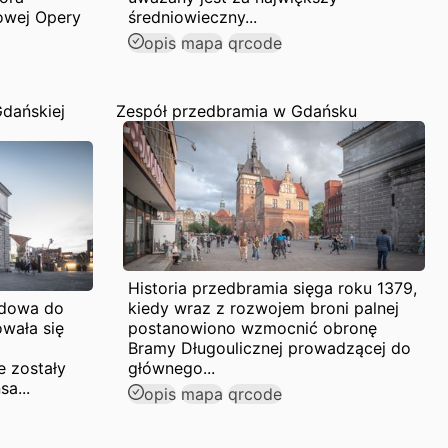
owej Opery
średniowieczny...
opis
mapa
qrcode
dańskiej
Zespół przedbramia w Gdańsku
Historia przedbramia sięga roku 1379,
zdowa do
kiedy wraz z rozwojem broni palnej
wała się
postanowiono wzmocnić obronę
Bramy Długoulicznej prowadzącej do
e zostały
głównego...
a...
opis
mapa
qrcode