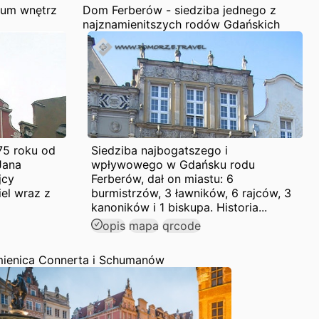
eum wnętrz
Dom Ferberów - siedziba jednego z
najznamienitszych rodów Gdańskich
75 roku od
Siedziba najbogatszego i
Jana
wpływowego w Gdańsku rodu
jcy
Ferberów, dał on miastu: 6
el wraz z
burmistrzów, 3 ławników, 6 rajców, 3
kanoników i 1 biskupa. Historia...
opis
mapa
qrcode
ienica Connerta i Schumanów