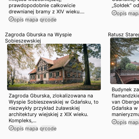
prawdopodobnie całkowicie
„Sołdek” od
drewnianej bramy z XIV wieku....
opis
map
opis
mapa
qrcode
Zagroda Gburska na Wyspie
Ratusz Star
Sobieszewskiej
Budynek za
Zagroda Gburska, zlokalizowana na
flamandzki
Wyspie Sobieszewskiej w Gdańsku, to
van Oberge
niezwykły przykład żuławskiej
Gdańska w 
architektury wiejskiej z XIX wieku.
manieryzmu 
Kompleks,...
opis
map
opis
mapa
qrcode