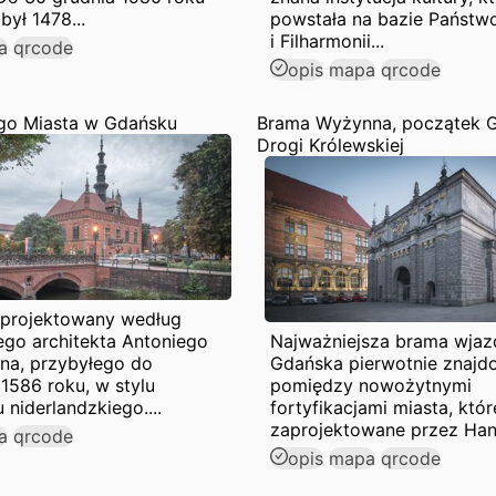
był 1478...
powstała na bazie Państw
i Filharmonii...
a
qrcode
opis
mapa
qrcode
ego Miasta w Gdańsku
Brama Wyżynna, początek G
Drogi Królewskiej
projektowany według
ego architekta Antoniego
Najważniejsza brama wja
na, przybyłego do
Gdańska pierwotnie znajdo
1586 roku, w stylu
pomiędzy nowożytnymi
niderlandzkiego....
fortyfikacjami miasta, któr
zaprojektowane przez Hans
a
qrcode
opis
mapa
qrcode