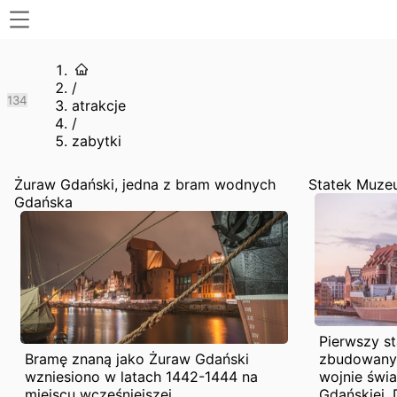
/
1
3
4
atrakcje
/
zabytki
Żuraw Gdański, jedna z bram wodnych
Statek Muze
Gdańska
Pierwszy st
Bramę znaną jako Żuraw Gdański
zbudowany 
wzniesiono w latach 1442-1444 na
wojnie świ
miejscu wcześniejszej,
Gdańskiej.