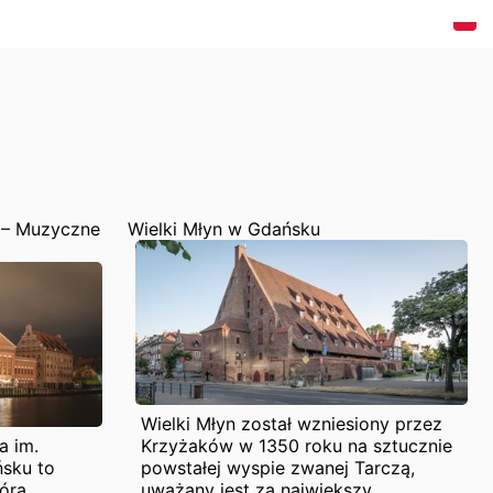
a – Muzyczne
Wielki Młyn w Gdańsku
Wielki Młyn został wzniesiony przez
a im.
Krzyżaków w 1350 roku na sztucznie
sku to
powstałej wyspie zwanej Tarczą,
tóra
uważany jest za największy