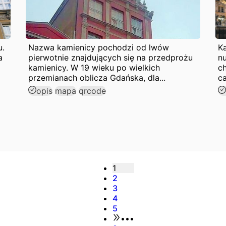
u.
Nazwa kamienicy pochodzi od lwów
Ka
a
pierwotnie znajdujących się na przedprożu
nu
kamienicy. W 19 wieku po wielkich
ch
przemianach oblicza Gdańska, dla...
ca
opis
mapa
qrcode
1
2
3
4
5
•••