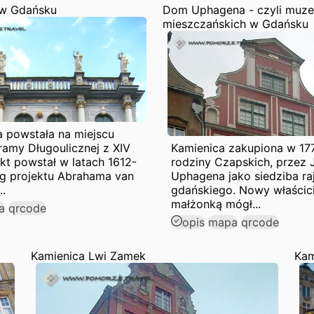
 w Gdańsku
Dom Uphagena - czyli muz
mieszczańskich w Gdańsku
a powstała na miejscu
ramy Długoulicznej z XIV
Kamienica zakupiona w 17
kt powstał w latach 1612-
rodziny Czapskich, przez 
ug projektu Abrahama van
Uphagena jako siedziba ra
..
gdańskiego. Nowy właścici
małżonką mógł...
a
qrcode
opis
mapa
qrcode
Kamienica Lwi Zamek
Kam