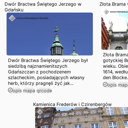
Dwór Bractwa Świętego Jerzego w
Złota Brama
Gdańsku
Złota Bram
Dwór Bractwa Świętego Jerzego był
gotyckiej B
siedzibą najznamienitszych
wieku. Obie
Gdańszczan z pochodzenem
1614, wedł
szlacheckim, posiadających własny
den Blocke.
herb, którzy pragnęli żyć jak...
opis
map
opis
mapa
qrcode
Kamienica Frederów i Czirenbergów