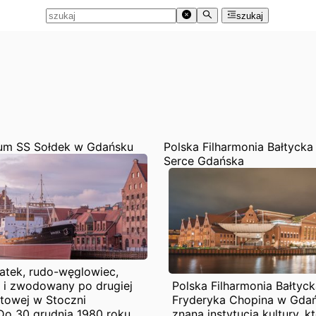
szukaj
um SS Sołdek w Gdańsku
Polska Filharmonia Bałtyck
Serce Gdańska
atek, rudo-węglowiec,
i zwodowany po drugiej
Polska Filharmonia Bałtyck
atowej w Stoczni
Fryderyka Chopina w Gdań
 Do 30 grudnia 1980 roku
znana instytucja kultury, k