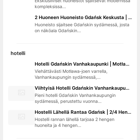
Eksklusiiviset huoneistot sijaitsevat modernissa
kompleksissa...
2 Huoneen Huoneisto Gdańsk Keskusta | 5 Minuuttia Vanhakaupunkiin, Näkymä Muistomerkkeihin ja Pesukone
Huoneisto sijaitsee Gdańskin sydämessä, josta
on näköala Gdańskin...
hotelli
Hotelli Gdańskin Vanhakaupunki | Motława-joen Varrella, Wellness Terassilla, Konferenssitilat ja Nosturinäköala
Viehättävästi Motława-joen varrella,
Vanhankaupungin sydämessä,...
Viihtyisä Hotelli Gdańskin Vanhankaupungin Sydämessä | Tilavat Huoneistot, Aamiainen ja Yksityinen Pysäköinti
Pieni hotelli Gdańskin Vanhankaupungin
sydämessä, perustettu vuonna...
Hostelli Lähellä Rantaa Gdańsk | 2/4 Henkilön Huoneet, Keittokomero ja Wi-Fi | 20 Minuuttia Keskustaan
Hostelli rannan lähellä tarjoaa 2 hengen
huoneita ja 4 hengen...