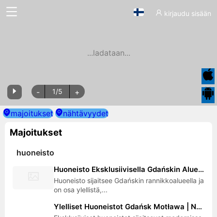
kirjaudu sisään
...ladataan...
-
1
/
5
+
majoitukset
nähtävyydet
Majoitukset
huoneisto
Huoneisto Eksklusiivisella Gdańskin Alueella | 300m Rannalta ja Laiturilta | Lähellä Sopotia, Stadionia ja Ergo Arenaa
Huoneisto sijaitsee Gdańskin rannikkoalueella ja
on osa ylellistä,...
Ylelliset Huoneistot Gdańsk Motława | Nosturinäköala, Lähellä Długa-katua ja Marinaa