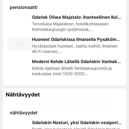
pensionaatti
Gdańsk Oliwa Majatalo: ihanteellinen Kolmoiskaupungin tukikohta, lähellä kehätietä, lentokenttää ja Maisemapuistoa
Tervetuloa Majataloon, hotellikohteeseen
Kolmoiskaupungin sydämessä,...
Huoneet Gdańskissa Ilmaisella Pysäköinnillä ja Keittiöllä | Lähellä SKM Politechnikaa ja Julkista Liikennettä
Hyvätasoiset huoneet. Jaettu keittiö; ilmainen
Wi-Fi internet;...
Moderni Kohde Lähellä Gdańskin Vanhakaupunkia | Huoneet Takalla, Puutarha ja Autotalli | 2 Pysäkkiä Keskustaan
Kohde sijaitsee lähellä Vanhaakaupunkia ja
keskustaa (noin 1500-2000...
Nähtävyydet
nähtävyydet
Gdańskin Nosturi, yksi Gdańskin vesiporteista