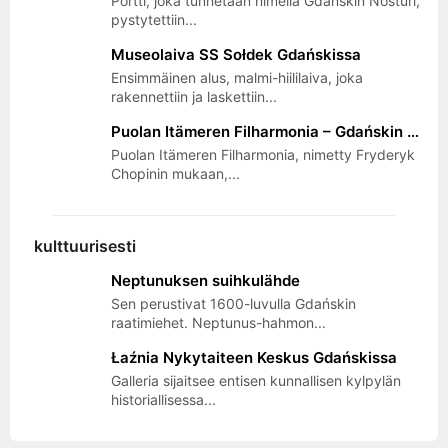
Portti, joka tunnetaan nimellä Gdańskin Nosturi,
pystytettiin...
Museolaiva SS Sołdek Gdańskissa
Ensimmäinen alus, malmi-hiililaiva, joka
rakennettiin ja laskettiin...
Puolan Itämeren Filharmonia – Gdańskin Musiikillinen Sydän
Puolan Itämeren Filharmonia, nimetty Fryderyk
Chopinin mukaan,...
kulttuurisesti
Neptunuksen suihkulähde
Sen perustivat 1600-luvulla Gdańskin
raatimiehet. Neptunus-hahmon...
Łaźnia Nykytaiteen Keskus Gdańskissa
Galleria sijaitsee entisen kunnallisen kylpylän
historiallisessa...