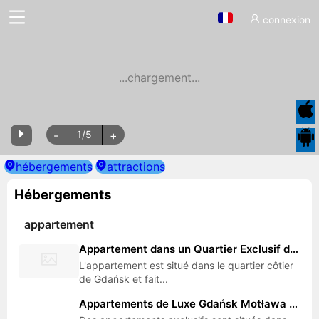
connexion
...chargement...
-
1
/
5
+
hébergements
attractions
Hébergements
appartement
Appartement dans un Quartier Exclusif de Gdańsk | 300m de la Plage et de la Jetée | Proche Sopot, Stade et Ergo Arena
L'appartement est situé dans le quartier côtier
de Gdańsk et fait...
Appartements de Luxe Gdańsk Motława | Vue Grue, Proche Rue Długa et Marina