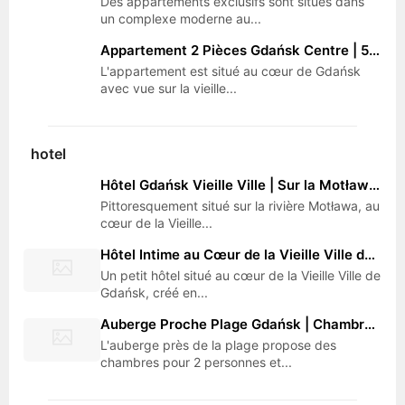
Des appartements exclusifs sont situés dans
un complexe moderne au...
Appartement 2 Pièces Gdańsk Centre | 5 Minutes de la Vieille Ville, Vue sur Monuments et Lave-Linge
L'appartement est situé au cœur de Gdańsk
avec vue sur la vieille...
hotel
Hôtel Gdańsk Vieille Ville | Sur la Motława, Bien-être avec Terrasse, Salles de Conférence et Vue Grue
Pittoresquement situé sur la rivière Motława, au
cœur de la Vieille...
Hôtel Intime au Cœur de la Vieille Ville de Gdańsk | Appartements Spacieux, Petit Déjeuner et Parking Privé
Un petit hôtel situé au cœur de la Vieille Ville de
Gdańsk, créé en...
Auberge Proche Plage Gdańsk | Chambres 2/4 Personnes, Kitchenette et Wi-Fi | 20 Minutes du Centre
L'auberge près de la plage propose des
chambres pour 2 personnes et...