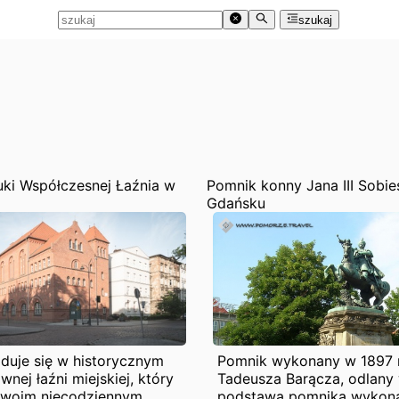
szukaj
ki Współczesnej Łaźnia w
Pomnik konny Jana III Sobi
Gdańsku
jduje się w historycznym
Pomnik wykonany w 1897 
nej łaźni miejskiej, który
Tadeusza Barącza, odlany 
swoim niecodziennym
podstawa pomnika wykona