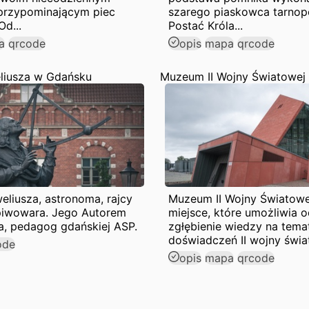
 przypominającym piec
szarego piaskowca tarnop
Od...
Postać Króla...
a
qrcode
opis
mapa
qrcode
liusza w Gdańsku
Muzeum II Wojny Światowej
liusza, astronoma, rajcy
Muzeum II Wojny Światowej
 piwowara. Jego Autorem
miejsce, które umożliwia
a, pedagog gdańskiej ASP.
zgłębienie wiedzy na tema
doświadczeń II wojny świat
ode
opis
mapa
qrcode