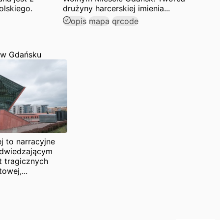
olskiego.
drużyny harcerskiej imienia...
opis
mapa
qrcode
 w Gdańsku
 to narracyjne
 odwiedzającym
t tragicznych
owej,...