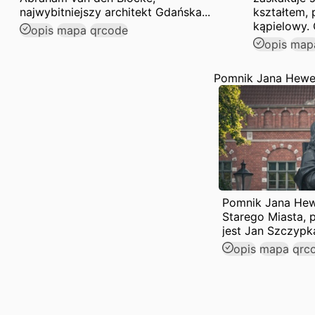
najwybitniejszy architekt Gdańska...
kształtem,
kąpielowy. 
opis
mapa
qrcode
opis
map
Pomnik Jana Hewe
Pomnik Jana Hewe
Starego Miasta,
jest Jan Szczypk
opis
mapa
qrc