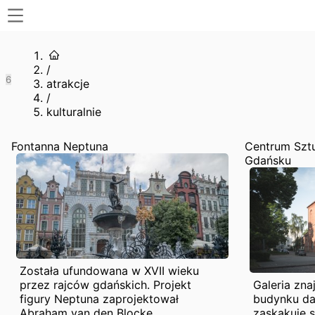
/
6
atrakcje
/
kulturalnie
Fontanna Neptuna
Centrum Sztu
Gdańsku
Została ufundowana w XVII wieku
przez rajców gdańskich. Projekt
Galeria zna
figury Neptuna zaprojektował
budynku daw
Abraham van den Blocke,
zaskakuje 