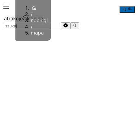
6
1
/
atrakcje
noclegi
noclegi
/
mapa