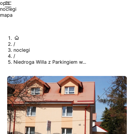
opis
noclegi
mapa
/
noclegi
/
Niedroga Willa z Parkingiem w...