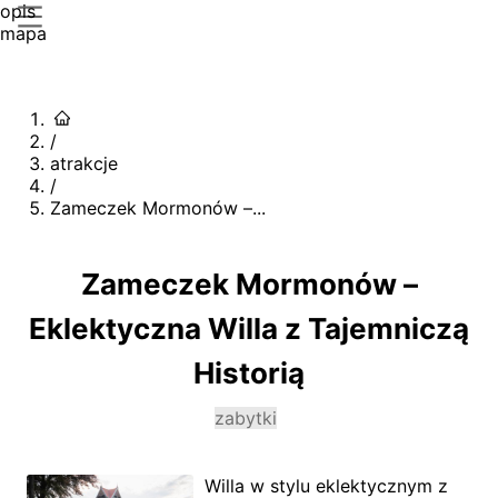
opis
mapa
/
atrakcje
/
Zameczek Mormonów –...
Zameczek Mormonów –
Eklektyczna Willa z Tajemniczą
Historią
zabytki
Willa w stylu eklektycznym z