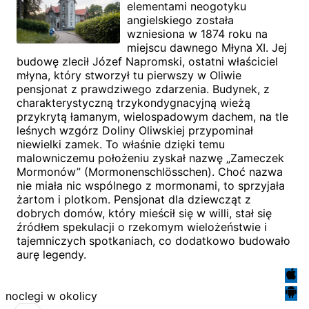
elementami neogotyku
angielskiego została
wzniesiona w 1874 roku na
miejscu dawnego Młyna XI. Jej
budowę zlecił Józef Napromski, ostatni właściciel
młyna, który stworzył tu pierwszy w Oliwie
pensjonat z prawdziwego zdarzenia. Budynek, z
charakterystyczną trzykondygnacyjną wieżą
przykrytą łamanym, wielospadowym dachem, na tle
leśnych wzgórz Doliny Oliwskiej przypominał
niewielki zamek. To właśnie dzięki temu
malowniczemu położeniu zyskał nazwę „Zameczek
Mormonów” (Mormonenschlösschen). Choć nazwa
nie miała nic wspólnego z mormonami, to sprzyjała
żartom i plotkom. Pensjonat dla dziewcząt z
dobrych domów, który mieścił się w willi, stał się
źródłem spekulacji o rzekomym wielożeństwie i
tajemniczych spotkaniach, co dodatkowo budowało
aurę legendy.
noclegi w okolicy