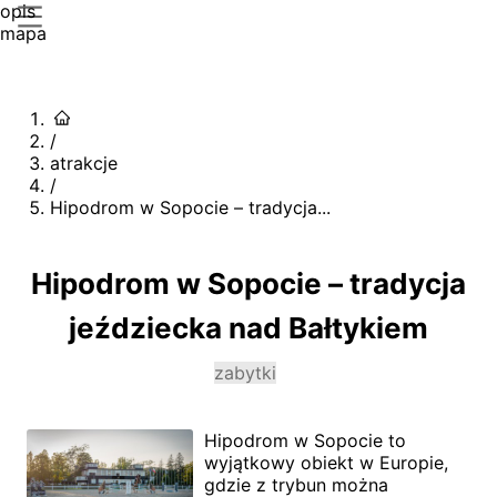
opis
mapa
/
atrakcje
/
Hipodrom w Sopocie – tradycja...
Hipodrom w Sopocie – tradycja
jeździecka nad Bałtykiem
zabytki
Hipodrom w Sopocie to
wyjątkowy obiekt w Europie,
gdzie z trybun można