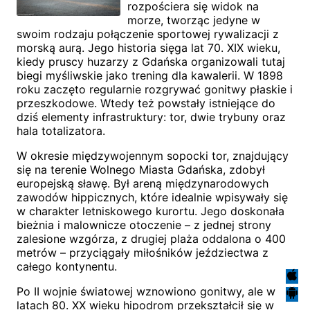
rozpościera się widok na
morze, tworząc jedyne w
swoim rodzaju połączenie sportowej rywalizacji z
morską aurą. Jego historia sięga lat 70. XIX wieku,
kiedy pruscy huzarzy z Gdańska organizowali tutaj
biegi myśliwskie jako trening dla kawalerii. W 1898
roku zaczęto regularnie rozgrywać gonitwy płaskie i
przeszkodowe. Wtedy też powstały istniejące do
dziś elementy infrastruktury: tor, dwie trybuny oraz
hala totalizatora.
W okresie międzywojennym sopocki tor, znajdujący
się na terenie Wolnego Miasta Gdańska, zdobył
europejską sławę. Był areną międzynarodowych
zawodów hippicznych, które idealnie wpisywały się
w charakter letniskowego kurortu. Jego doskonała
bieżnia i malownicze otoczenie – z jednej strony
zalesione wzgórza, z drugiej plaża oddalona o 400
metrów – przyciągały miłośników jeździectwa z
całego kontynentu.
Po II wojnie światowej wznowiono gonitwy, ale w
latach 80. XX wieku hipodrom przekształcił się w